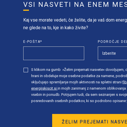
VSI NASVETI NA ENEM ME
Kaj vse morate vedeti, če želite, da je vaš dom energ
ne glede na to, kje in kako živite?
E-POŠTA
*
PODROČJE DE
S klikom na gumb »Želim prejemati nasvete« dovoljujem, 
hrani in obdeluje moje osebne podatke za namene, podr
vključujejo spremljanje mojih aktivnosti na spletni strani
fib
energijskiscit.si
in mojih zanimanj z namenom oblikovanja 
vsebin in ponudb. Potrjujem tudi, da sem seznanjen s svoj
posredovanih osebnih podatkov, ki so podrobno opisane