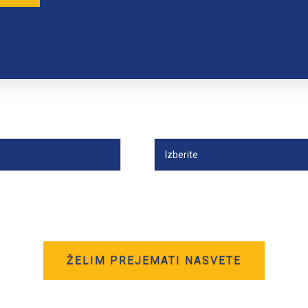
PODROČJE DELA
*
.o. hrani in obdeluje moje osebne podatke za namene, podrobno opisane
tuka
 s področja nizkoenergijske gradnje in varčnih domov.
*