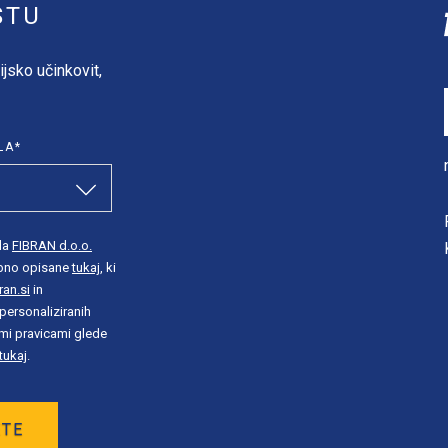
STU
ijsko učinkovit,
LA
*
da
FIBRAN d.o.o.
obno opisane
tukaj
, ki
ran.si
in
personaliziranih
imi pravicami glede
tukaj
.