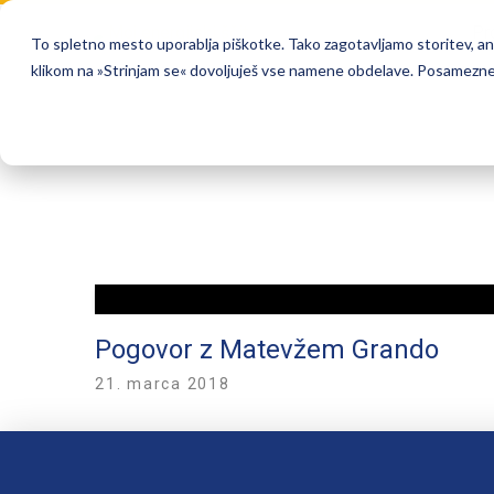
Pr
To spletno mesto uporablja piškotke. Tako zagotavljamo storitev, anali
klikom na »Strinjam se« dovoljuješ vse namene obdelave. Posamezne n
Pogovor z Matevžem Grando
21. marca 2018