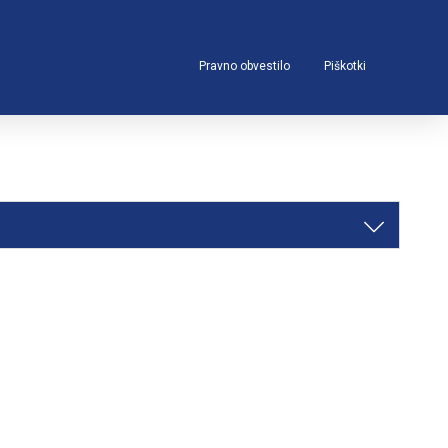
Pravno obvestilo
Piškotki
j
. Dovoljujem tudi, da mi
FIBRAN d.o.o.
enkrat do dvakrat