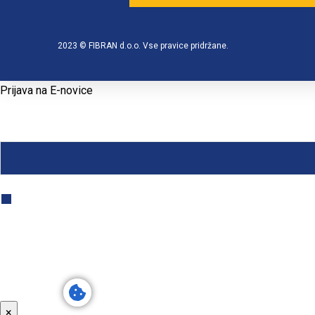
2023 © FIBRAN d.o.o. Vse pravice pridržane.
Prijava na E-novice
E-POŠTA
*
S klikom na gumb »Želim prejemati nasvete« dovoljujem, da FIBRAN d.o
mesečno pošilja nasvete s koristnimi vsebinami in obvestili ter novostmi
×