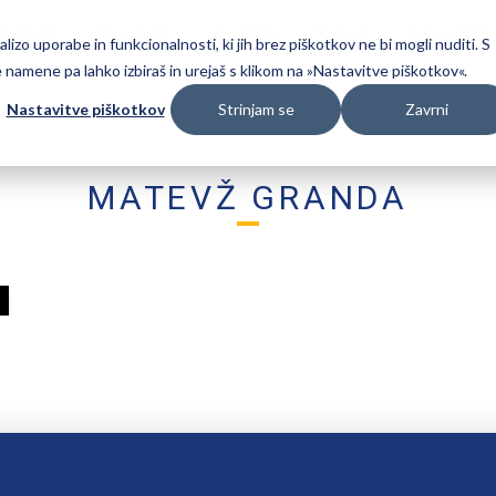
ojektanti
Investitorji
Dogodki
Nasvet
Referenčni 
zo uporabe in funkcionalnosti, ki jih brez piškotkov ne bi mogli nuditi. S
amene pa lahko izbiraš in urejaš s klikom na »Nastavitve piškotkov«.
Nastavitve piškotkov
Strinjam se
Zavrni
MATEVŽ GRANDA