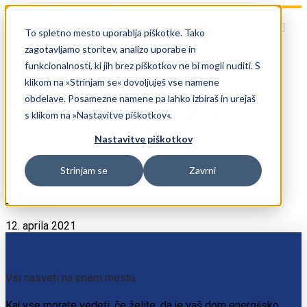
To spletno mesto uporablja piškotke. Tako
zagotavljamo storitev, analizo uporabe in
funkcionalnosti, ki jih brez piškotkov ne bi mogli nuditi. S
klikom na »Strinjam se« dovoljuješ vse namene
obdelave. Posamezne namene pa lahko izbiraš in urejaš
Trajna toplotna izolacija
s klikom na »Nastavitve piškotkov«.
Nastavitve piškotkov
Strinjam se
Zavrni
Toplotna izolacija stavb v vlažnem
okolju
12. aprila 2021
Vsi nasveti na enem mestu
Kaj vse morate vedeti, če želite, da je vaš dom energijsko