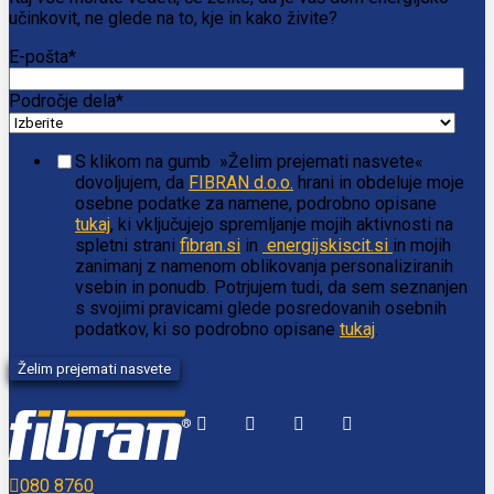
učinkovit, ne glede na to, kje in kako živite?
E-pošta
*
Področje dela
*
S klikom na gumb »Želim prejemati nasvete«
dovoljujem, da
FIBRAN d.o.o.
hrani in obdeluje moje
osebne podatke za namene, podrobno opisane
tukaj
, ki vključujejo spremljanje mojih aktivnosti na
spletni strani
fibran.si
in
energijskiscit.si
in mojih
zanimanj z namenom oblikovanja personaliziranih
vsebin in ponudb. Potrjujem tudi, da sem seznanjen
s svojimi pravicami glede posredovanih osebnih
podatkov, ki so podrobno opisane
tukaj
.
080 8760