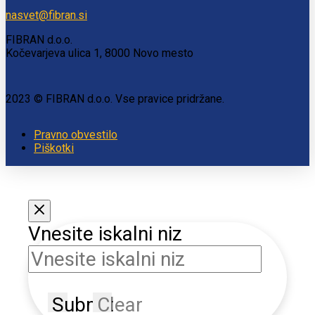
nasvet@fibran.si
FIBRAN d.o.o.
Kočevarjeva ulica 1, 8000 Novo mesto
2023 © FIBRAN d.o.o. Vse pravice pridržane.
Pravno obvestilo
Piškotki
Vnesite iskalni niz
Submit
Clear