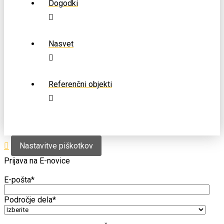
Dogodki
Nasvet
Referenčni objekti
Nastavitve piškotkov
Prijava na E-novice
E-pošta
*
Področje dela
*