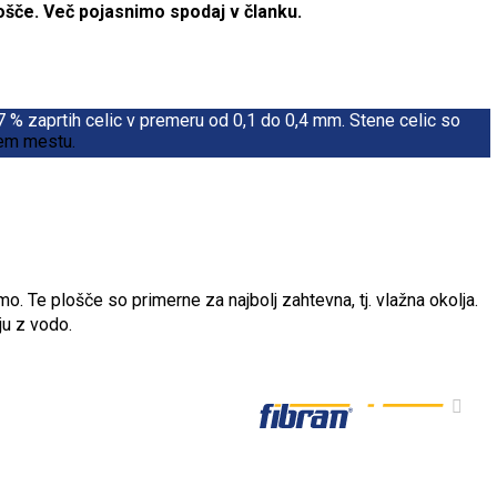
ošče. Več pojasnimo spodaj v članku.
 % zaprtih celic v premeru od 0,1 do 0,4 mm. Stene celic so
enem mestu.
Te plošče so primerne za najbolj zahtevna, tj. vlažna okolja.
ju z vodo.