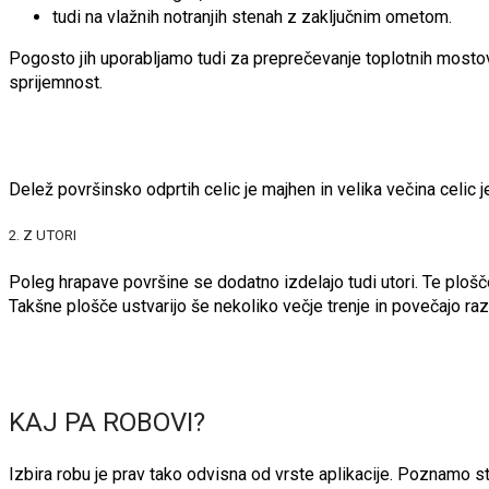
tudi na vlažnih notranjih stenah z zaključnim ometom.
Pogosto jih uporabljamo tudi za preprečevanje toplotnih mostov
sprijemnost.
Delež površinsko odprtih celic je majhen in velika večina celic j
2. Z UTORI
Poleg hrapave površine se dodatno izdelajo tudi utori. Te plošč
Takšne plošče ustvarijo še nekoliko večje trenje in povečajo ra
KAJ PA ROBOVI?
Izbira robu je prav tako odvisna od vrste aplikacije. Poznamo sto