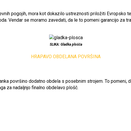
htevnih pogojih, mora kot dokazilo ustreznosti priložiti Evropsko
voda. Vendar se moramo zavedati, da le to pomeni garancijo za tr
SLIKA: Gladka plošča
HRAPAVO OBDELANA POVRŠINA
anka površino dodatno obdela s posebnim strojem. To pomeni, da 
ga za nadaljnjo finalno obdelavo plošč.