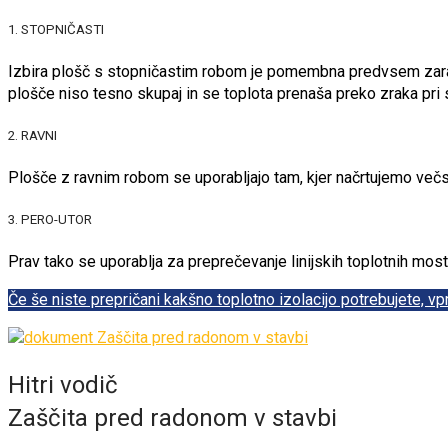
1. STOPNIČASTI
Izbira plošč s stopničastim robom je pomembna predvsem zaradi 
plošče niso tesno skupaj in se toplota prenaša preko zraka pri 
2. RAVNI
Plošče z ravnim robom se uporabljajo tam, kjer načrtujemo večs
3. PERO-UTOR
Prav tako se uporablja za preprečevanje linijskih toplotnih most
Če še niste prepričani kakšno toplotno izolacijo potrebujete, 
Hitri vodič
Zaščita pred radonom v stavbi