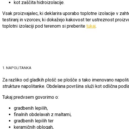
kot zaščita hidroizolacije.
Vsak proizvajalec, ki deklarira uporabo toplotne izolacije v za
testiranj in vzorcev, ki dokažejo kakovost ter ustreznost proiz
toplotni izolaciji pod terenom si preberite
tukaj
.
1. NAPOLITANKA
Za razliko od gladkih plošč se plošče s tako imenovano napolit
strukture napolitanke. Obdelana površina služi kot odlična podla
Tukaj predvsem govorimo o:
gradbenih lepilih,
finalnih obdelavah z maltami,
gradbenih lepilih ter
keramičnih oblogah,