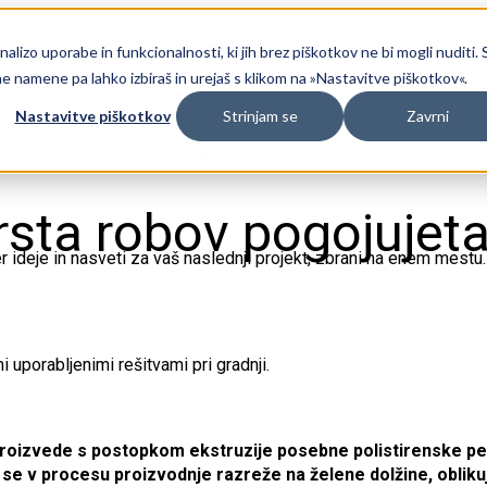
lizo uporabe in funkcionalnosti, ki jih brez piškotkov ne bi mogli nuditi. 
namene pa lahko izbiraš in urejaš s klikom na »Nastavitve piškotkov«.
Nastavitve piškotkov
Strinjam se
Zavrni
ev, ki so bili tudi dejansko uporabljene in izvedene v praksi.
vrsta robov pogojuje
 ideje in nasveti za vaš naslednji projekt, zbrani na enem mestu.
 uporabljenimi rešitvami pri gradnji.
 proizvede s postopkom ekstruzije posebne polistirenske pen
 se v procesu proizvodnje razreže na želene dolžine, obliku