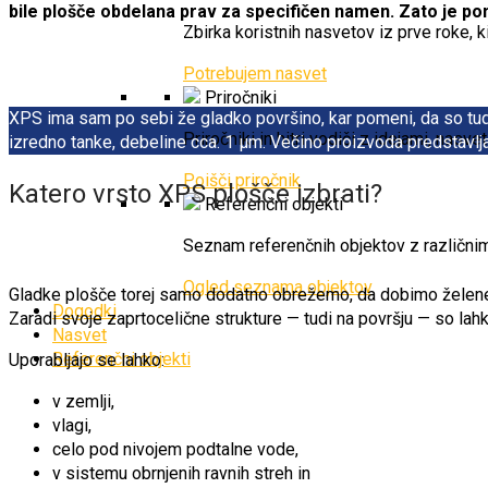
bile plošče obdelana prav za specifičen namen. Zato je p
Zbirka koristnih nasvetov iz prve roke, ki
Potrebujem nasvet
Priročniki
XPS ima sam po sebi že gladko površino, kar pomeni, da so tudi
Priročniki in hitri vodiči z idejami, nasv
izredno tanke, debeline cca. 1 μm. Večino proizvoda predstavlja 
Poišči priročnik
Katero vrsto XPS plošče izbrati?
Referenčni objekti
Seznam referenčnih objektov z različnimi
Ogled seznama objektov
Gladke plošče torej samo dodatno obrežemo, da dobimo želene di
Dogodki
Zaradi svoje zaprtocelične strukture — tudi na površju — so la
Nasvet
Referenčni objekti
Uporabljajo se lahko:
v zemlji,
vlagi,
celo pod nivojem podtalne vode,
v sistemu obrnjenih ravnih streh in