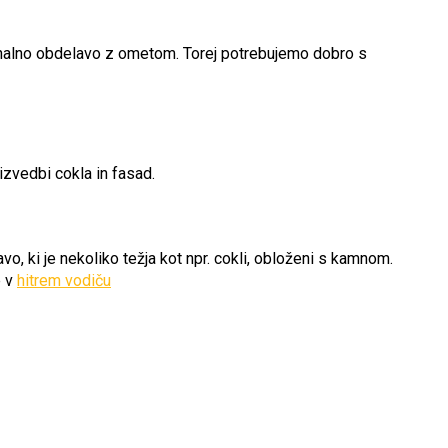
 finalno obdelavo z ometom. Torej potrebujemo dobro s
 izvedbi cokla in fasad.
o, ki je nekoliko težja kot npr. cokli, obloženi s kamnom.
e v
hitrem vodiču