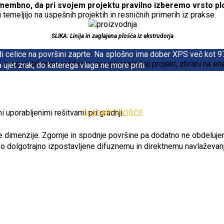
omembno, da pri svojem projektu pravilno izberemo vrsto pl
 temeljijo na uspešnih projektih in resničnih primerih iz prakse.
SLIKA: Linija in zaglajena plošča iz ekstrudorja
 celice na površini zaprte. Na splošno ima dober XPS več kot 97
eti in poglobljenimi rešitvami za vaš naslednji projekt, zbrani na 
ujet zrak, do katerega vlaga ne more priti.
 uporabljenimi rešitvami pri gradnji.
GLADKE PLOŠČE
menzije. Zgornje in spodnje površine pa dodatno ne obdelujemo. 
hko dolgotrajno izpostavljene difuznemu in direktnemu navlaževan