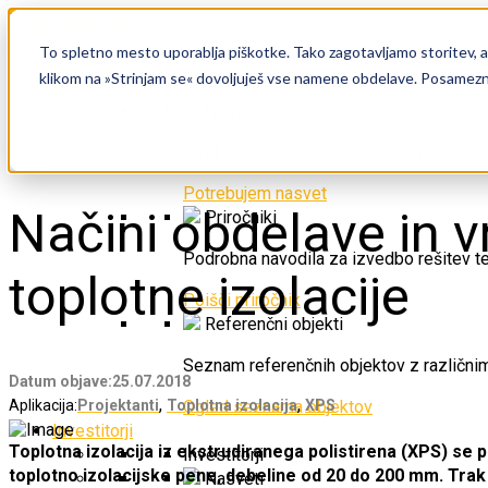
To spletno mesto uporablja piškotke. Tako zagotavljamo storitev, ana
Projektanti
klikom na »Strinjam se« dovoljuješ vse namene obdelave. Posamezne 
Projektanti
Nasveti
Strokovni nasveti in podrobni opisi rešit
Potrebujem nasvet
Načini obdelave in 
Priročniki
Podrobna navodila za izvedbo rešitev ter
toplotne izolacije
Poišči priročnik
Referenčni objekti
Seznam referenčnih objektov z različnimi
Datum objave:
25.07.2018
,
,
Ogled seznama objektov
Aplikacija:
Projektanti
Toplotna izolacija
XPS
Investitorji
Toplotna izolacija iz ekstrudiranega polistirena (XPS) se
Investitorji
toplotno izolacijske pene, debeline od 20 do 200 mm. Trak
Nasveti