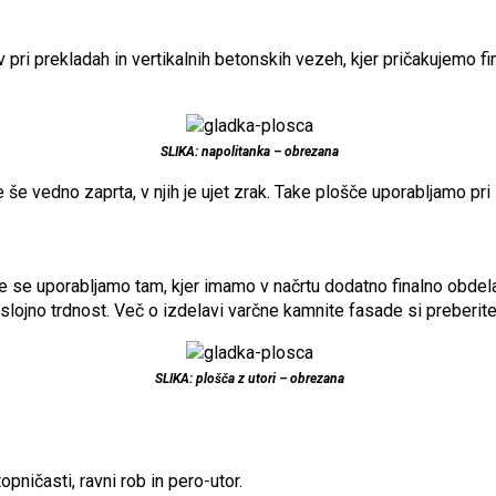
 pri prekladah in vertikalnih betonskih vezeh, kjer pričakujemo
SLIKA: napolitanka – obrezana
e še vedno zaprta, v njih je ujet zrak. Take plošče uporabljamo pri
e se uporabljamo tam, kjer imamo v načrtu dodatno finalno obdelav
zslojno trdnost. Več o izdelavi varčne kamnite fasade si preberit
SLIKA: plošča z utori – obrezana
pničasti, ravni rob in pero-utor.