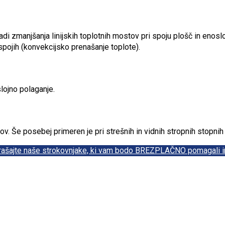
zmanjšanja linijskih toplotnih mostov pri spoju plošč in enoslo
spojih (konvekcijsko prenašanje toplote).
lojno polaganje.
ov. Še posebej primeren je pri strešnih in vidnih stropnih stopnih
vprašajte naše strokovnjake, ki vam bodo BREZPLAČNO pomagali in