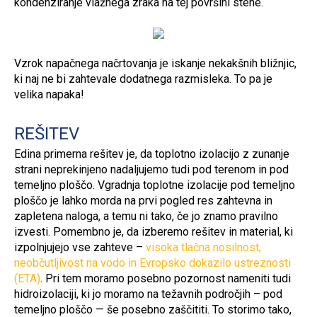
kondenziranje vlažnega zraka na tej površini stene.
Vzrok napačnega načrtovanja je iskanje nekakšnih bližnjic,
ki naj ne bi zahtevale dodatnega razmisleka. To pa je
velika napaka!
REŠITEV
Edina primerna rešitev je, da toplotno izolacijo z zunanje
strani neprekinjeno nadaljujemo tudi pod terenom in pod
temeljno ploščo. Vgradnja toplotne izolacije pod temeljno
ploščo je lahko morda na prvi pogled res zahtevna in
zapletena naloga, a temu ni tako, če jo znamo pravilno
izvesti. Pomembno je, da izberemo rešitev in material, ki
izpolnjujejo vse zahteve –
visoka tlačna nosilnost,
neobčutljivost na vodo in Evropsko dokazilo ustreznosti
(ETA)
. Pri tem moramo posebno pozornost nameniti tudi
hidroizolaciji, ki jo moramo na težavnih področjih – pod
temeljno ploščo — še posebno zaščititi. To storimo tako,