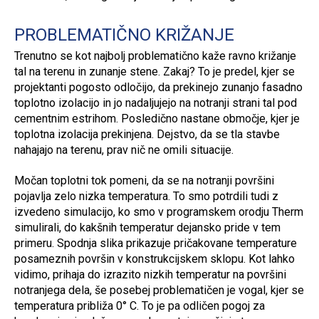
PROBLEMATIČNO KRIŽANJE
Trenutno se kot najbolj problematično kaže ravno križanje
tal na terenu in zunanje stene. Zakaj? To je predel, kjer se
projektanti pogosto odločijo, da prekinejo zunanjo fasadno
toplotno izolacijo in jo nadaljujejo na notranji strani tal pod
cementnim estrihom. Posledično nastane območje, kjer je
toplotna izolacija prekinjena. Dejstvo, da se tla stavbe
nahajajo na terenu, prav nič ne omili situacije.
Močan toplotni tok pomeni, da se na notranji površini
pojavlja zelo nizka temperatura. To smo potrdili tudi z
izvedeno simulacijo, ko smo v programskem orodju Therm
simulirali, do kakšnih temperatur dejansko pride v tem
primeru. Spodnja slika prikazuje pričakovane temperature
posameznih površin v konstrukcijskem sklopu. Kot lahko
vidimo, prihaja do izrazito nizkih temperatur na površini
notranjega dela, še posebej problematičen je vogal, kjer se
temperatura približa 0° C. To je pa odličen pogoj za