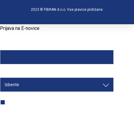
2023 © FIBRAN d.o.o. Vse pravice pridržane.
Prijava na E-novice
E-POŠTA
*
PODROČJE DELA
*
S klikom na gumb »Želim prejemati nasvete« dovoljujem, da
FIBRAN d.o.o. hrani in obdeluje moje osebne podatke za namene,
podrobno opisane
tukaj
. Dovoljujem tudi, da mi
FIBRAN d.o.o.
enkrat do dvakrat mesečno pošilja nasvete s koristnimi vsebinami
in obvestili ter novostmi s področja nizkoenergijske gradnje in