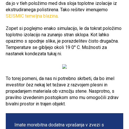
da jo v tleh položimo med dva sloja toplotne izolacije iz
ekstrudiranega polistirena. Tako rešitev imenujemo
SEISMIC temeljna blazina
.
Zopet si poglejmo enako simulacijo, le da tokrat položimo
toplotno izolacijo na zunanjo stran sklopa. Kot lahko
opazimo s spodnje slike, je porazdelitev čisto drugačna.
Temperature se gibljejo okoli 19 0° C. Možnosti za
nastanek kondezata tukaj ni.
To torej pomeni, da nas ni potrebno skrbeti, da bo imel
investitor čez nekaj let težave z razvojem plesni in
propadanjem materiala ob vznožju stene. Nasprotno, s
pravilno izvedenim postopkom smo mu omogočili zdrav
bivalni prostor in trajen objekt.
Imate morebitna dodatna vprašanja v zvezi s