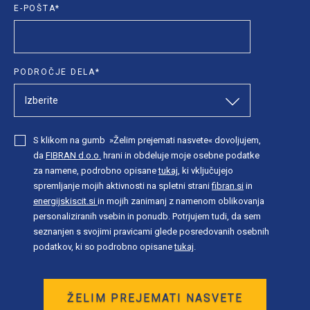
E-POŠTA
*
PODROČJE DELA
*
S klikom na gumb »Želim prejemati nasvete« dovoljujem,
da
FIBRAN d.o.o.
hrani in obdeluje moje osebne podatke
za namene, podrobno opisane
tukaj
, ki vključujejo
spremljanje mojih aktivnosti na spletni strani
fibran.si
in
energijskiscit.si
in mojih zanimanj z namenom oblikovanja
personaliziranih vsebin in ponudb. Potrjujem tudi, da sem
seznanjen s svojimi pravicami glede posredovanih osebnih
podatkov, ki so podrobno opisane
tukaj
.