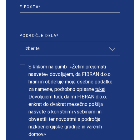
E-POŠTA
*
PODROČJE DELA
*
S klikom na gumb »Želim prejemati
nasvete« dovoljujem, da FIBRAN d.o.o.
hrani in obdeluje moje osebne podatke
za namene, podrobno opisane
tukaj
.
Dovoljujem tudi, da mi
FIBRAN d.o.o.
enkrat do dvakrat mesečno pošilja
nasvete s koristnimi vsebinami in
obvestili ter novostmi s področja
nizkoenergijske gradnje in varčnih
domov.
*