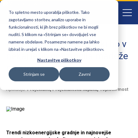
To spletno mesto uporablja piškotke. Tako
zagotavljamo storitev, analizo uporabe in
funkcionalnosti, ki jih brez piškotkov ne bi mogli
nuditi. S klikom na »Strinjam se« dovoljuješ vse
Projektantska napaka, ki bo v
namene obdelave. Posamezne namene pa lahko
izbiraš in urejaš s klikom na »Nastavitve piškotkov«.
nekaj letih povzročila madeže
Nastavitve piškotkov
na steni
Strinjam se
Zavrni
Datum objave:
05.09.2018
,
,
Aplikacija:
Projektanti
Projektantska napaka
Toplotni most
Trendi nizkoenergijske gradnje in najnovejše