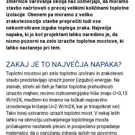
smernice varovanja okolja nas usmerjajo, da moramo
stavbo načrtovati s precej velikimi količinami toplotne
izolacije. Obenem pa moramo z veliko
zrakotesnostjo stavbe preprečiti tudi vse
nekontrolirane izgube toplega zraka. Največja
napaka, ki jo kot projektant lahko naredimo je, da
nismo pozorni na zelo izrazite toplotne mostove, ki
lahko nastanejo pri tem.
ZAKAJ JE TO NAJVEČJA NAPAKA?
Toplotni mostovi pri zelo toplotno izolirani in zrakotesni
stavbi predstavljajo izrazit ponor (izgubo) energije. Na
stenah, strehi ali tleh je faktor toplotne prehodnosti
izrazito majhen, recimo nizkoenergijske hiše imajo U=0,15
W/m2K, medtem ko imamo na točkah nepravilno
izvedenega križanja U≈2 W/m2K, kar je trinajstkrat več.
Tako torej ustvarimo izrazit toplotni most. V nekaj letih
lahko na območju ustvarjenega toplotnega mosta
pričakujemo nastanek plesni in pospešeno propadanje
materialov, da o ogrožanju zdravja sploh ne govorimo.