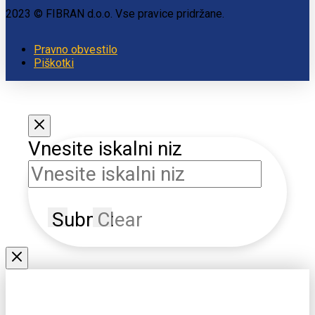
2023 © FIBRAN d.o.o. Vse pravice pridržane.
Pravno obvestilo
Piškotki
Vnesite iskalni niz
Submit
Clear