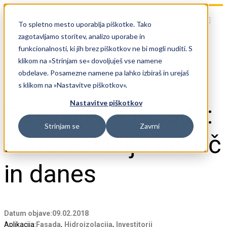
To spletno mesto uporablja piškotke. Tako
zagotavljamo storitev, analizo uporabe in
funkcionalnosti, ki jih brez piškotkov ne bi mogli nuditi. S
klikom na »Strinjam se« dovoljuješ vse namene
obdelave. Posamezne namene pa lahko izbiraš in urejaš
s klikom na »Nastavitve piškotkov«.
Nastavitve piškotkov
Razgaljena fasada:
Strinjam se
Zavrni
hidroizolacija nekoč
in danes
Datum objave:
09.02.2018
,
,
Aplikacija:
Fasada
Hidroizolacija
Investitorji