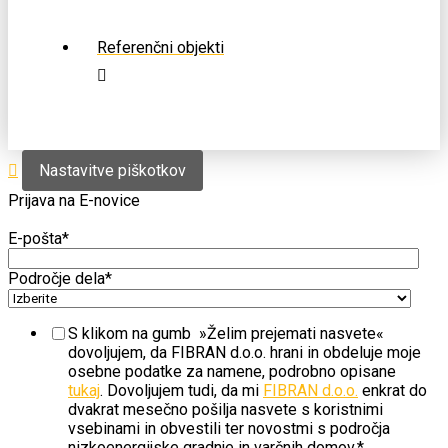
Referenčni objekti
Nastavitve piškotkov
Prijava na E-novice
E-pošta
*
Področje dela
*
S klikom na gumb »Želim prejemati nasvete«
dovoljujem, da FIBRAN d.o.o. hrani in obdeluje moje
osebne podatke za namene, podrobno opisane
tukaj
. Dovoljujem tudi, da mi
FIBRAN d.o.o.
enkrat do
dvakrat mesečno pošilja nasvete s koristnimi
vsebinami in obvestili ter novostmi s področja
nizkoenergijske gradnje in varčnih domov.
*