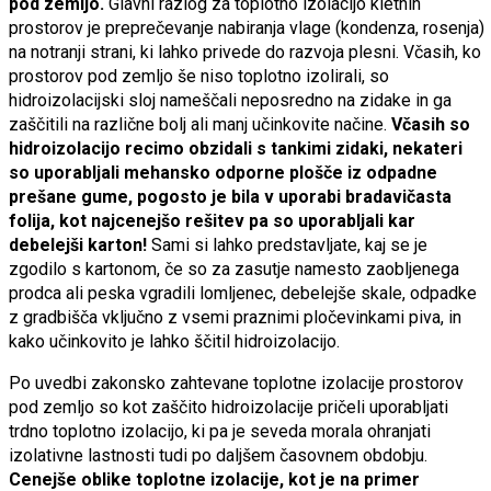
pod zemljo.
Glavni razlog za toplotno izolacijo kletnih
prostorov je preprečevanje nabiranja vlage (kondenza, rosenja)
na notranji strani, ki lahko privede do razvoja plesni. Včasih, ko
prostorov pod zemljo še niso toplotno izolirali, so
hidroizolacijski sloj nameščali neposredno na zidake in ga
zaščitili na različne bolj ali manj učinkovite načine.
Včasih so
hidroizolacijo recimo obzidali s tankimi zidaki, nekateri
so uporabljali mehansko odporne plošče iz odpadne
prešane gume, pogosto je bila v uporabi bradavičasta
folija, kot najcenejšo rešitev pa so uporabljali kar
debelejši karton!
Sami si lahko predstavljate, kaj se je
zgodilo s kartonom, če so za zasutje namesto zaobljenega
prodca ali peska vgradili lomljenec, debelejše skale, odpadke
z gradbišča vključno z vsemi praznimi pločevinkami piva, in
kako učinkovito je lahko ščitil hidroizolacijo.
Po uvedbi zakonsko zahtevane toplotne izolacije prostorov
pod zemljo so kot zaščito hidroizolacije pričeli uporabljati
trdno toplotno izolacijo, ki pa je seveda morala ohranjati
izolativne lastnosti tudi po daljšem časovnem obdobju.
Cenejše oblike toplotne izolacije, kot je na primer