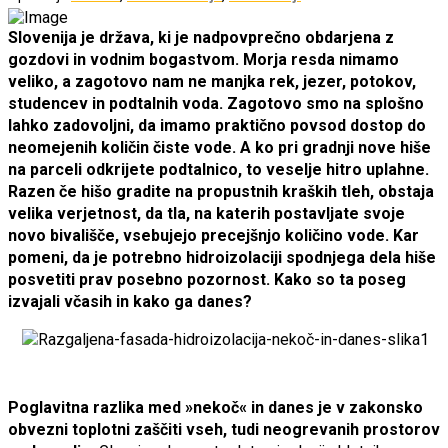
Slovenija je država, ki je nadpovprečno obdarjena z
gozdovi in vodnim bogastvom. Morja resda nimamo
veliko, a zagotovo nam ne manjka rek, jezer, potokov,
studencev in podtalnih voda. Zagotovo smo na splošno
lahko zadovoljni, da imamo praktično povsod dostop do
neomejenih količin čiste vode. A ko pri gradnji nove hiše
na parceli odkrijete podtalnico, to veselje hitro uplahne.
Razen če hišo gradite na propustnih kraških tleh, obstaja
velika verjetnost, da tla, na katerih postavljate svoje
novo bivališče, vsebujejo precejšnjo količino vode. Kar
pomeni, da je potrebno hidroizolaciji spodnjega dela hiše
posvetiti prav posebno pozornost. Kako so ta poseg
izvajali včasih in kako ga danes?
Poglavitna razlika med »nekoč« in danes je v zakonsko
obvezni toplotni zaščiti vseh, tudi neogrevanih prostorov