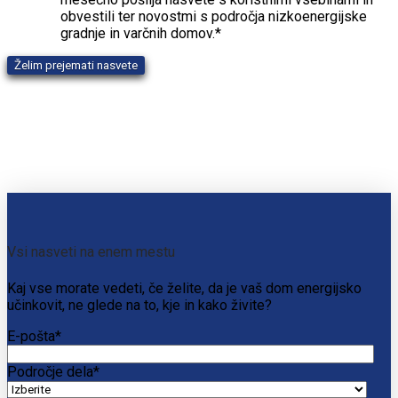
obvestili ter novostmi s področja nizkoenergijske
gradnje in varčnih domov.
*
Vsi nasveti na enem mestu
Kaj vse morate vedeti, če želite, da je vaš dom energijsko
učinkovit, ne glede na to, kje in kako živite?
E-pošta
*
Področje dela
*