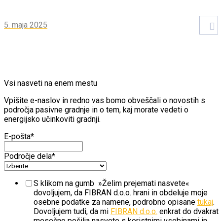
5. maja 2025
Vsi nasveti na enem mestu
Vpišite e-naslov in redno vas bomo obveščali o novostih s
področja pasivne gradnje in o tem, kaj morate vedeti o
energijsko učinkoviti gradnji.
E-pošta
*
Področje dela
*
S klikom na gumb »Želim prejemati nasvete«
dovoljujem, da FIBRAN d.o.o. hrani in obdeluje moje
osebne podatke za namene, podrobno opisane
tukaj
.
Dovoljujem tudi, da mi
FIBRAN d.o.o.
enkrat do dvakrat
mesečno pošilja nasvete s koristnimi vsebinami in