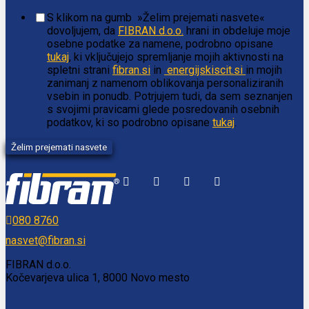
S klikom na gumb »Želim prejemati nasvete«
dovoljujem, da
FIBRAN d.o.o.
hrani in obdeluje moje
osebne podatke za namene, podrobno opisane
tukaj
, ki vključujejo spremljanje mojih aktivnosti na
spletni strani
fibran.si
in
energijskiscit.si
in mojih
zanimanj z namenom oblikovanja personaliziranih
vsebin in ponudb. Potrjujem tudi, da sem seznanjen
s svojimi pravicami glede posredovanih osebnih
podatkov, ki so podrobno opisane
tukaj
.
080 8760
nasvet@fibran.si
FIBRAN d.o.o.
Kočevarjeva ulica 1, 8000 Novo mesto