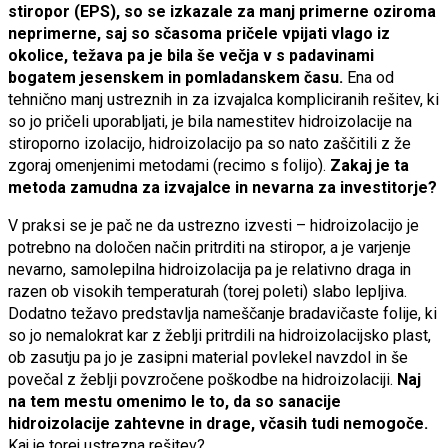
stiropor (EPS), so se izkazale za manj primerne oziroma
neprimerne, saj so sčasoma pričele vpijati vlago iz
okolice, težava pa je bila še večja v s padavinami
bogatem jesenskem in pomladanskem času.
Ena od
tehnično manj ustreznih in za izvajalca kompliciranih rešitev, ki
so jo pričeli uporabljati, je bila namestitev hidroizolacije na
stiroporno izolacijo, hidroizolacijo pa so nato zaščitili z že
zgoraj omenjenimi metodami (recimo s folijo).
Zakaj je ta
metoda zamudna za izvajalce in nevarna za investitorje?
V praksi se je pač ne da ustrezno izvesti – hidroizolacijo je
potrebno na določen način pritrditi na stiropor, a je varjenje
nevarno, samolepilna hidroizolacija pa je relativno draga in
razen ob visokih temperaturah (torej poleti) slabo lepljiva.
Dodatno težavo predstavlja nameščanje bradavičaste folije, ki
so jo nemalokrat kar z žeblji pritrdili na hidroizolacijsko plast,
ob zasutju pa jo je zasipni material povlekel navzdol in še
povečal z žeblji povzročene poškodbe na hidroizolaciji.
Naj
na tem mestu omenimo le to, da so sanacije
hidroizolacije zahtevne in drage, včasih tudi nemogoče.
Kaj je torej ustrezna rešitev?